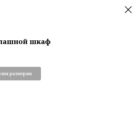
спашной шкаф
воим размерам