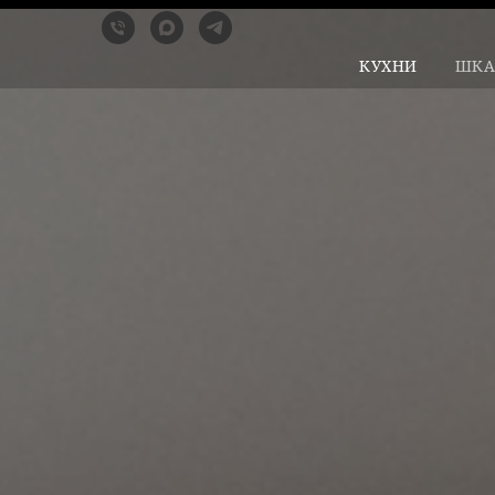
КУХНИ
ШК