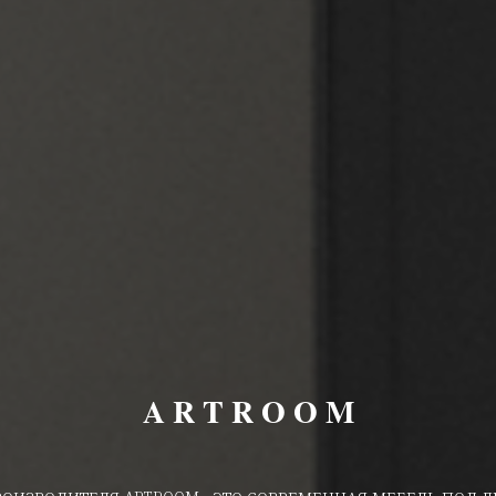
A R T R O O M