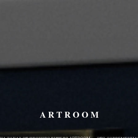
A R T R O O M