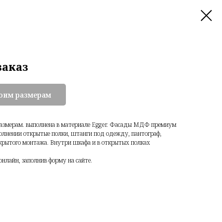
заказ
воим размерам
азмерам. выполнена в материале Egger. Фасады МДФ премиум
полнении открытые полки, штанги под одежду, пантограф,
рытого монтажа. Внутри шкафа и в открытых полках
нлайн, заполнив форму на сайте.