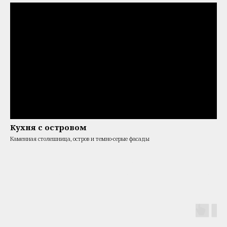
Кухня с островом
Каменная столешница, остров и темно-серые фасады
Кухнии шкафы на заказ от производителя от 47 890 р/пм.
Кухни премиум качества. Мебель на заказ от производителя. Мебель для прихожей.
Мебель для детских комнат. Встроенные и распашные шкафы, гардеробные по
индивидуальным размерам. Работаем со сложными планировками. Реализуем
проекты дизайнеров. 4 шоурума в Санкт-Петербурге/СПб и Астрахани.