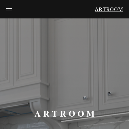
ARTROOM
A R T R O O M