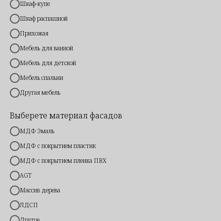
Шкаф-купе
A R T R O O M
Шкаф распашной
Прихожая
Мебель для ванной
БОЛЬШЕ ЧЕМ ПРОИЗВОДСТВО. ПЕРСОНАЛЬНЫЙ
Мебель для детской
ПРОЕКТ ПОД ВАШ БЮДЖЕТ И ПЛАНИРОВКУ.
Мебель спальни
Другая мебель
Выберете материал фасадов
МДФ Эмаль
МДФ с покрытием пластик
МДФ с покрытием пленка ПВХ
AGT
Массив дерева
ЛДСП
Другое