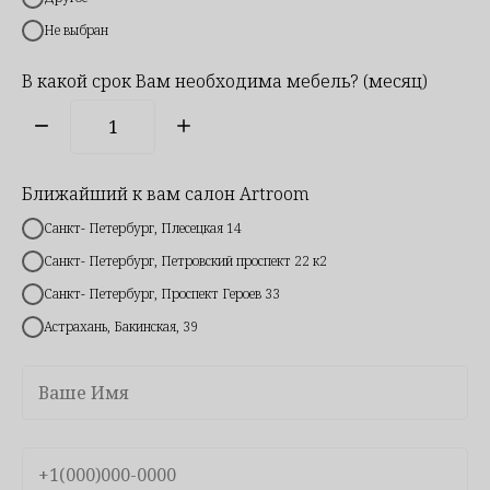
Не выбран
В какой срок Вам необходима мебель? (месяц)
Ближайший к вам салон Artroom
Санкт- Петербург, Плесецкая 14
Санкт- Петербург, Петровский проспект 22 к2
Друзья, спасибо, что обратили на нас внимание!
Санкт- Петербург, Проспект Героев 33
Мы работаем для вас с 2012 года. За это время
Астрахань, Бакинская, 39
реализовали больше тысячи проектов в Санкт-
Петербурге и Астрахани, поэтому знаем: хорошая
мебель — это не просто красивые фасады, а
продуманное решение, которое подходит именно
вам.
Как мы создаем для вас комфорт: